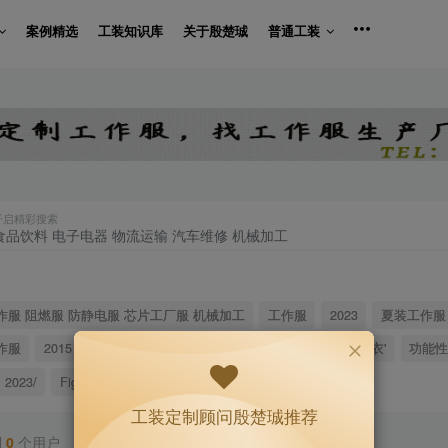
案例精选
工装知识库
关于殷楚珹
普通工装
开启精彩搜索
作服 阻燃服 防静电服 芯片工厂服 机械加工
工作服
2023
夏装工作服
作服
2015
冲锋衣
软件
夏装工作服'
源码
冲锋衣'
功能
2023/
Figs 医护
模板
功能性工作服
Figs
工装定制顾问殷楚珹推荐
到
0
个用户