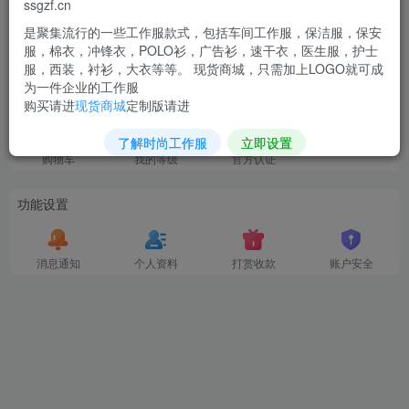
ssgzf.cn
是聚集流行的一些工作服款式，包括车间工作服，保洁服，保安
余额
积分
服，棉衣，冲锋衣，POLO衫，广告衫，速干衣，医生服，护士
0
0
服，西装，衬衫，大衣等等。 现货商城，只需加上LOGO就可成
为一件企业的工作服
我的服务
购买请进
现货商城
定制版请进
了解时尚工作服
立即设置
购物车
我的等级
官方认证
功能设置
消息通知
个人资料
打赏收款
账户安全