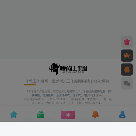
时尚工作服网 · 殷楚珹· 工作服顾问站 | 11年经验 |
11年专注工作服定制，依托杭州万海服饰工厂，专业提供
防静电服、防
酸碱服、医用服装、企业冲锋衣、速干衣、T恤
等定制服务。
符合国家标准（GB 12014-2019等），支持小批量、来图打样。一对一顾
问式服务，为企业打造安全、专业、有辨识度的工装方案。
📞 咨询微信：
134-5678-6957
（备注“工装定制”）
友链申请
免责声明
广告合作
关于顾问殷楚珹
隐私政策
© 2026 时尚工作服网 | 殷楚珹· 工装顾问站 | 11年工作服定制经验 | 依托杭州万海服饰工厂