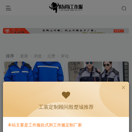
冬季工作服
共4篇
冬季工作服专业定制，适用于北方冬季或低温作业环境，采用防寒、
防风、保暖面料，内衬加厚绒或羽绒，兼顾舒适与灵活。殷楚珹顾问
广告
11年经验，支持小批量、来图打样，一对一选型指导，为企业提供温
暖、耐穿的冬季工装方案。
排序
更新
浏览
点赞
评论
工装定制顾问殷楚珹推荐
冬季工作服选春秋装还是棉
工作服棉衣“修身版型”真的不
衣？11年顾问：这些岗位必须
臃肿吗？11年顾问的客观解读
穿棉服，且要穿对
与选型建议
# 工作服
本站主要是工作服款式和工作服定制厂家
# 冬装工作服
# 棉衣
# 工作服
# 冬装工作服
# 棉衣