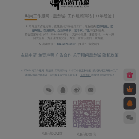
时尚工作服网 · 殷楚珹· 工作服顾问站 | 11年经验 |
11年专注工作服定制，依托杭州万海服饰工厂，专业提供
防静电服、防
酸碱服、医用服装、企业冲锋衣、速干衣、T恤
等定制服务。
符合国家标准（GB 12014-2019等），支持小批量、来图打样。一对一顾
问式服务，为企业打造安全、专业、有辨识度的工装方案。
📞 咨询微信：
134-5678-6957
（备注“工装定制”）
友链申请
免责声明
广告合作
关于顾问殷楚珹
隐私政策
© 2026 时尚工作服网 | 殷楚珹· 工装顾问站 | 11年工作服定制经验 | 依托杭州万海服饰工厂
本网站内容仅供参考，定制服务以双方合同为准。
免责声明
浙ICP备17059862号-1
扫码加QQ群
扫码加微信