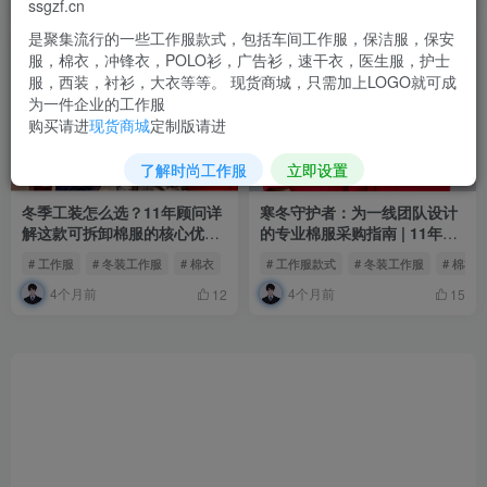
4个月前
4个月前
9
9
ssgzf.cn
是聚集流行的一些工作服款式，包括车间工作服，保洁服，保安
服，棉衣，冲锋衣，POLO衫，广告衫，速干衣，医生服，护士
服，西装，衬衫，大衣等等。 现货商城，只需加上LOGO就可成
为一件企业的工作服
购买请进
现货商城
定制版请进
了解时尚工作服
立即设置
冬季工装怎么选？11年顾问详
寒冬守护者：为一线团队设计
解这款可拆卸棉服的核心优势
的专业棉服采购指南 | 11年工
| 殷楚珹
装定制顾问殷楚珹
# 工作服
# 冬装工作服
# 棉衣
# 工作服款式
# 冬装工作服
# 棉衣
4个月前
4个月前
12
15