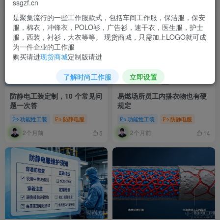
2个月前
2个月前
12
6
ssgzf.cn
是聚集流行的一些工作服款式，包括车间工作服，保洁服，保安
服，棉衣，冲锋衣，POLO衫，广告衫，速干衣，医生服，护士
服，西装，衬衫，大衣等等。 现货商城，只需加上LOGO就可成
为一件企业的工作服
购买请进
现货商城
定制版请进
了解时尚工作服
立即设置
防静电工装定制，10 个常见问
易燃场所员工内搭衣物也有硬
题一次答
规定
功能性工装
防静电服
功能性工装
防静电服
2个月前
2个月前
5
14