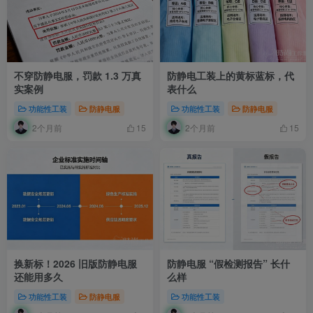
不穿防静电服，罚款 1.3 万真
防静电工装上的黄标蓝标，代
实案例
表什么
功能性工装
防静电服
功能性工装
防静电服
2个月前
2个月前
15
15
换新标！2026 旧版防静电服
防静电服 “假检测报告” 长什
还能用多久
么样
功能性工装
防静电服
功能性工装