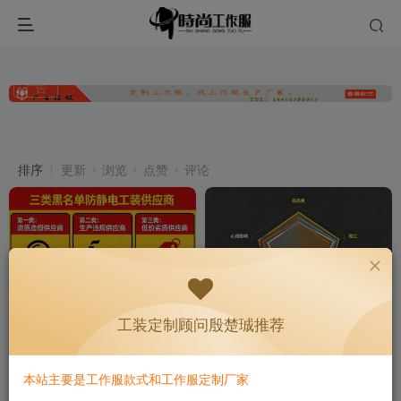
广告
防静电工作服
共29篇
排序
更新
浏览
点赞
评论
工装定制顾问殷楚珹推荐
防静电工装供应商，三类不能
防静电工作服颜色，与安全也
合作
有关系
本站主要是工作服款式和工作服定制厂家
功能性工装
防静电服
功能性工装
防静电服