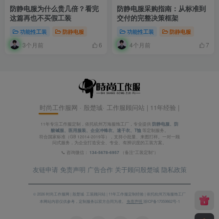
防静电服为什么贵几倍？看完
防静电服采购指南：从标准到
这篇再也不买假工装
交付的完整决策框架
功能性工装
防静电服
功能性工装
防静电服
3个月前
4个月前
6
7
时尚工作服网 · 殷楚珹· 工作服顾问站 | 11年经验 |
11年专注工作服定制，依托杭州万海服饰工厂，专业提供
防静电服、防
酸碱服、医用服装、企业冲锋衣、速干衣、T恤
等定制服务。
符合国家标准（GB 12014-2019等），支持小批量、来图打样。一对一顾
问式服务，为企业打造安全、专业、有辨识度的工装方案。
📞 咨询微信：
134-5678-6957
（备注“工装定制”）
友链申请
免责声明
广告合作
关于顾问殷楚珹
隐私政策
© 2026 时尚工作服网 | 殷楚珹· 工装顾问站 | 11年工作服定制经验 | 依托杭州万海服饰工厂
本网站内容仅供参考，定制服务以双方合同为准。
免责声明
浙ICP备17059862号-1