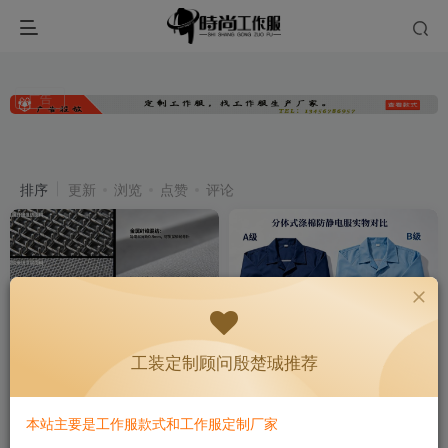
广告
防静电服采购
共6篇
排序
更新
浏览
点赞
评论
工装定制顾问殷楚珹推荐
防静电服导电纤维的秘密：为
防静电服 A 级 B 级怎么选？
什么有的服洗 50 次仍达标
一张表看懂
本站主要是工作服款式和工作服定制厂家
功能性工装
防静电服
功能性工装
防静电服