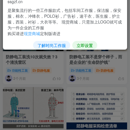
2个月前
2个月前
5
8
ssgzf.cn
是聚集流行的一些工作服款式，包括车间工作服，保洁服，保安
服，棉衣，冲锋衣，POLO衫，广告衫，速干衣，医生服，护士
服，西装，衬衫，大衣等等。 现货商城，只需加上LOGO就可成
为一件企业的工作服
购买请进
现货商城
定制版请进
了解时尚工作服
立即设置
防静电工装洗10次就失效？3
防静电工装不是穿个样子，而
个清洗雷区
是企业的“生命防护线”
功能性工装
防静电服
功能性工装
防静电服
2个月前
3个月前
10
5